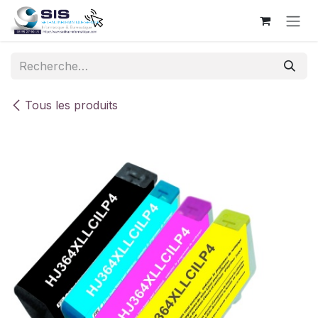
Se rendre au contenu
Tous les produits