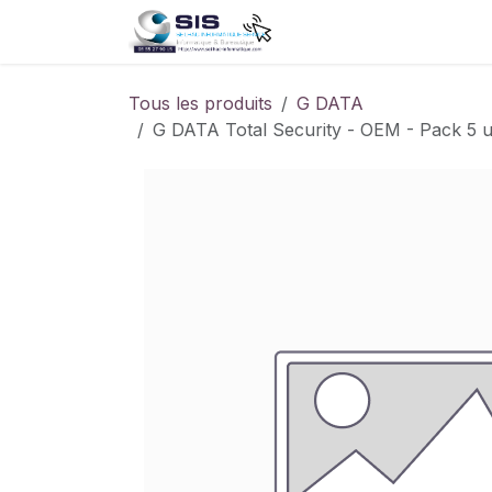
Se rendre au contenu
Accueil
Boutique
S
Tous les produits
G DATA
G DATA Total Security - OEM - Pack 5 u