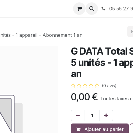
ervices
À propos de nous
Nos Bons plans
05 55 27 9
nités - 1 appareil - Abonnement 1 an
G DATA Total 
5 unités - 1 a
an
(0 avis)
0,00
€
Toutes taxes 
Ajouter au panier