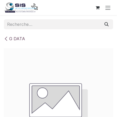
Se rendre au contenu
G DATA