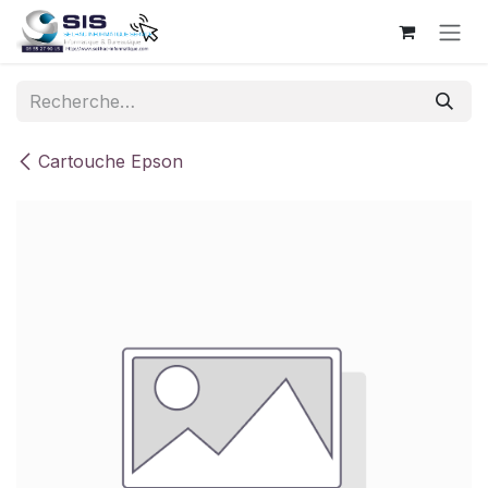
Se rendre au contenu
Cartouche Epson