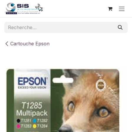
Se rendre au contenu
Cartouche Epson