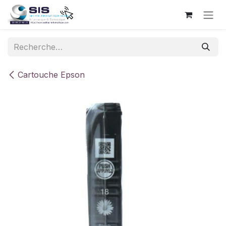
Se rendre au contenu
Cartouche Epson