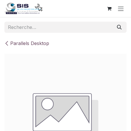
Se rendre au contenu
Parallels Desktop