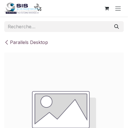
Se rendre au contenu
Parallels Desktop