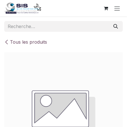
Se rendre au contenu
Tous les produits