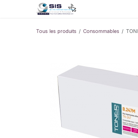
Se rendre au contenu
Accueil
Boutique
S
Tous les produits
Consommables
TON