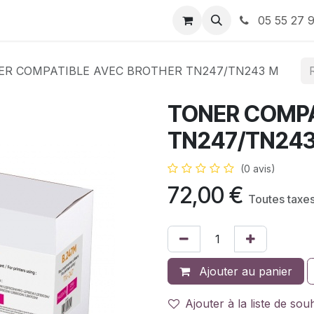
ervices
À propos de nous
Nos Bons plans
05 55 27 9
ER COMPATIBLE AVEC BROTHER TN247/TN243 M
TONER COMPA
TN247/TN243
(0 avis)
72,00
€
Toutes taxe
Ajouter au panier
Ajouter à la liste de sou