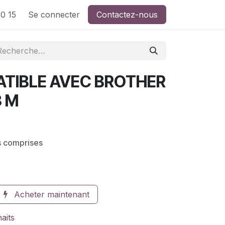
0 15
Se connecter
Contactez-nous
TIBLE AVEC BROTHER
 M
s comprises
Acheter maintenant
haits