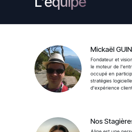
L'équipe
Mickaël GUI
Fondateur et visio
le moteur de l'entr
occupé en partici
stratégies logiciell
d'expérience client
Nos Stagière
Aline est une per