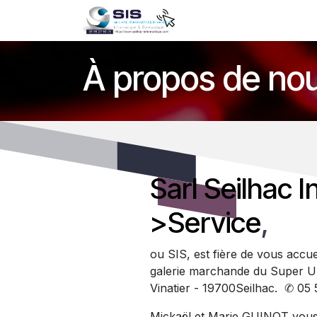
Se rendre au contenu
Accueil
Boutique
S
À propos de no
Sarl Seilhac 
>Service
,
ou SIS, est fière de vous accue
galerie marchande du Super U
Vinatier - 19700Seilhac. ✆ 05 
Mickaël et Marie GUINOT vous 