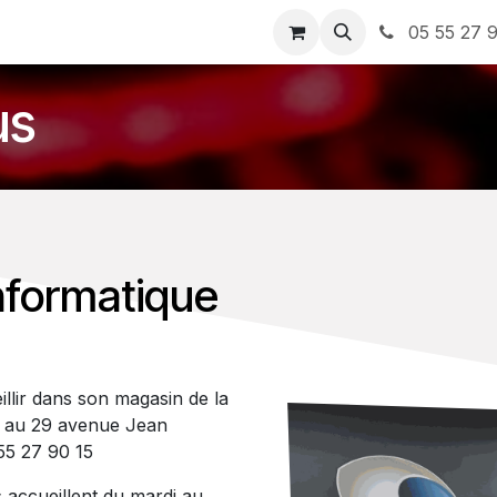
ervices
À propos de nous
Nos Bons plans
05 55 27 9
us
Informatique
illir dans son magasin de la
 au 29 avenue Jean
55 27 90 15
accueillent du mardi au