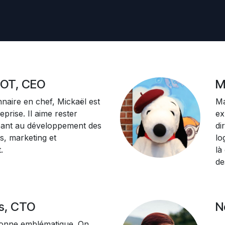
NOT, CEO
M
nnaire en chef, Mickaël est
Ma
eprise. Il aime rester
ex
pant au développement des
di
es, marketing et
lo
.
là
de
s, CTO
N
sonne emblématique. On