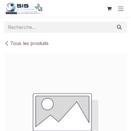
Se rendre au contenu
Tous les produits