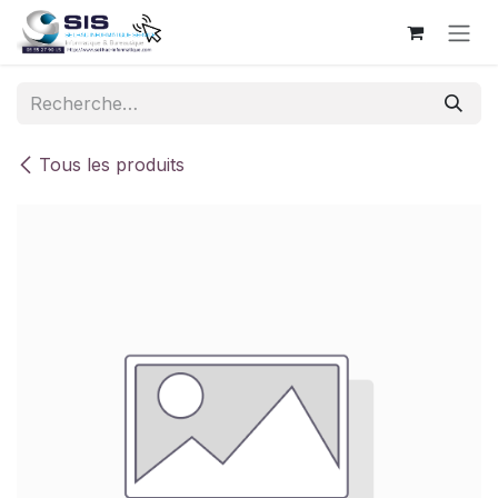
Se rendre au contenu
Tous les produits