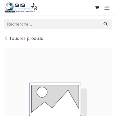
Se rendre au contenu
Tous les produits