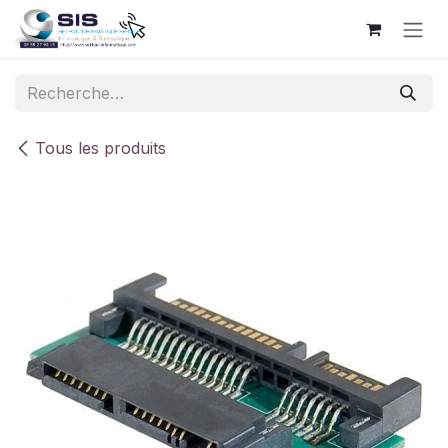
Se rendre au contenu
Tous les produits