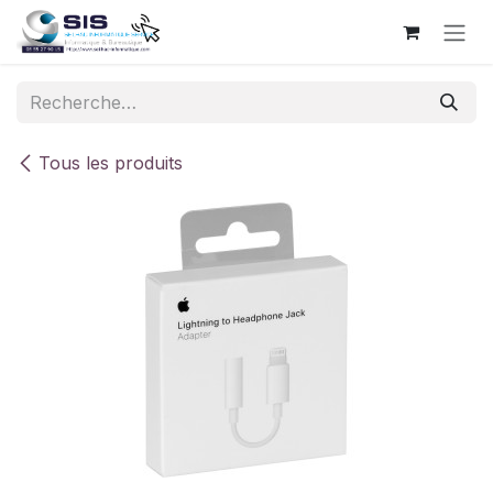
Se rendre au contenu
Tous les produits