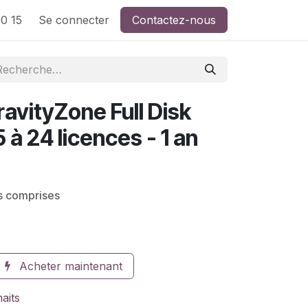
0 15
Se connecter
Contactez-nous
avityZone Full Disk
 à 24 licences - 1 an
s comprises
Acheter maintenant
haits