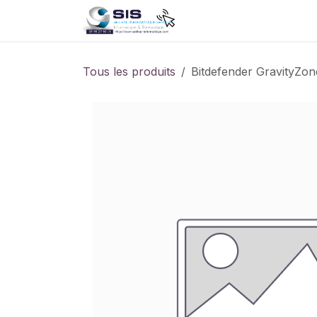
Se rendre au contenu
Accueil
Boutique
S
Tous les produits
Bitdefender GravityZone