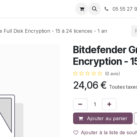
ervices
À propos de nous
Nos Bons plans
05 55 27 9
 Full Disk Encryption - 15 à 24 licences - 1 an
Bitdefender Gr
Encryption - 15
(0 avis)
24,06
€
Toutes taxe
Ajouter au panier
Ajouter à la liste de sou