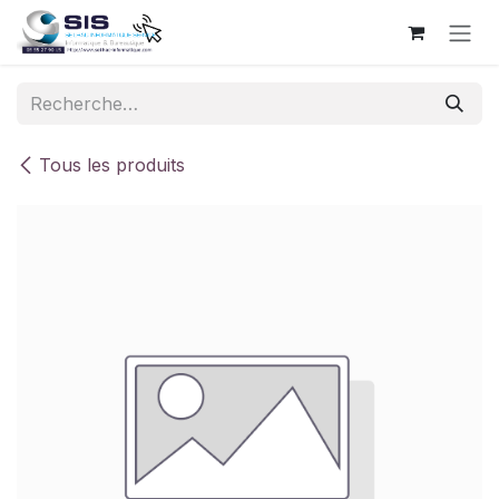
Se rendre au contenu
Tous les produits