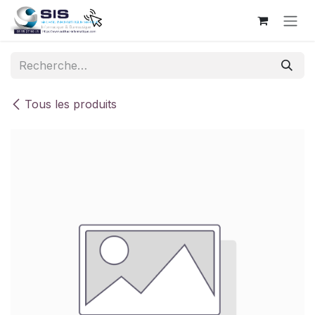
Se rendre au contenu
Tous les produits