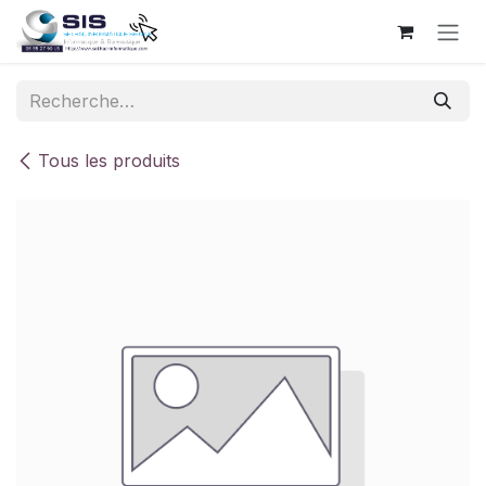
Se rendre au contenu
Tous les produits