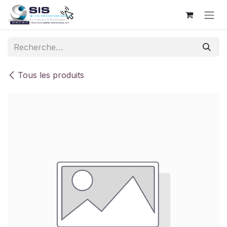
Se rendre au contenu
Tous les produits