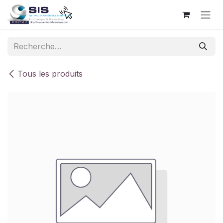
Se rendre au contenu
Tous les produits