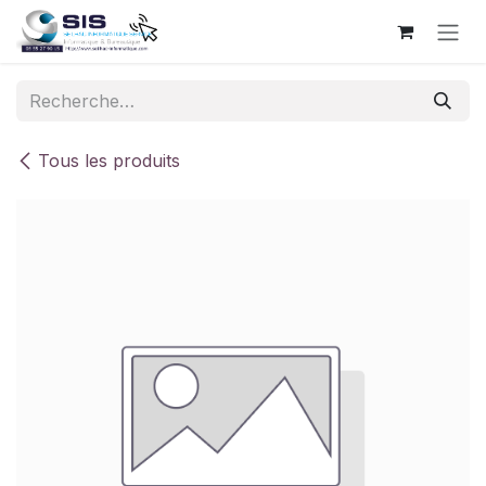
Se rendre au contenu
Tous les produits