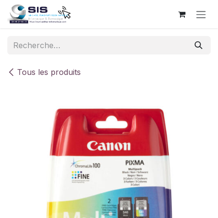
Se rendre au contenu
Tous les produits