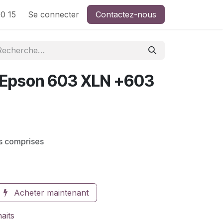
0 15
Se connecter
Contactez-nous
 Epson 603 XLN +603
s comprises
Acheter maintenant
haits