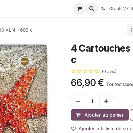
ervices
À propos de nous
Nos Bons plans
05 55 27 9
03 XLN +603 c
4 Cartouches
c
(0 avis)
66,90
€
Toutes taxe
Ajouter au panier
Ajouter à la liste de sou