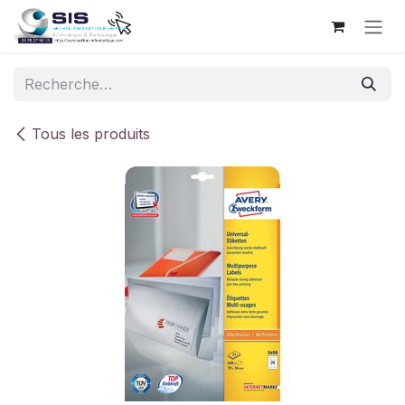
Se rendre au contenu
Tous les produits