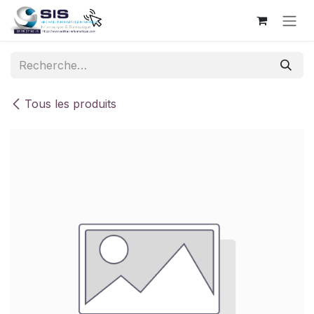
Se rendre au contenu
Tous les produits