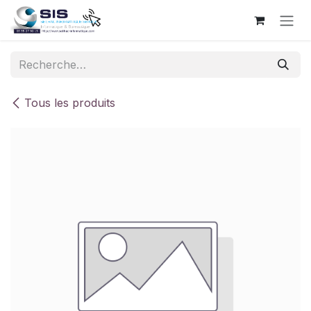
Se rendre au contenu
Tous les produits