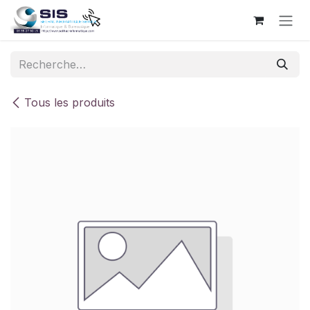
Se rendre au contenu
Tous les produits