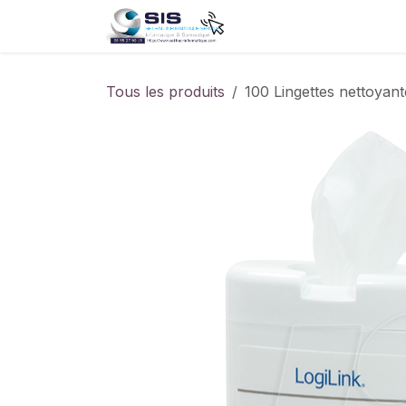
Se rendre au contenu
Accueil
Boutique
S
Tous les produits
100 Lingettes nettoyan