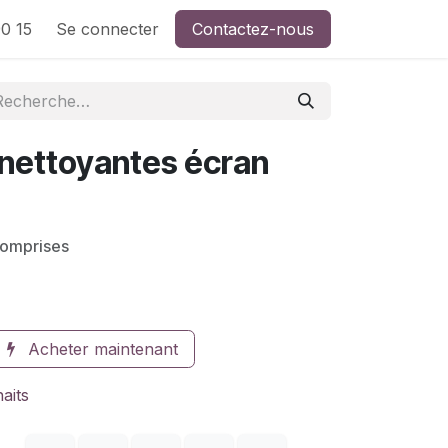
0 15
Se connecter
Contactez-nous
 nettoyantes écran
comprises
Acheter maintenant
haits