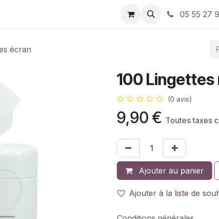
ervices
À propos de nous
Nos Bons plans
05 55 27 9
tes écran
100 Lingettes
(0 avis)
9,90
€
Toutes taxes 
Ajouter au panier
Ajouter à la liste de sou
Conditions générales