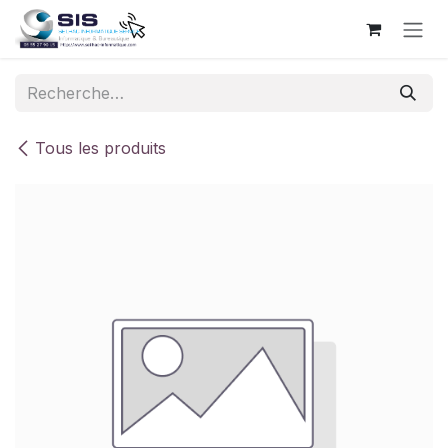
Se rendre au contenu
Tous les produits