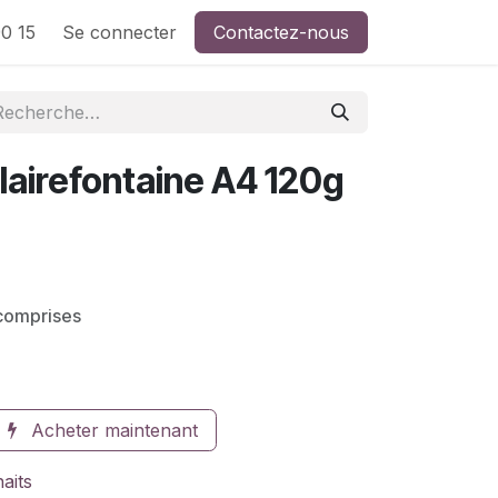
0 15
Se connecter
Contactez-nous
lairefontaine A4 120g
comprises
Acheter maintenant
haits