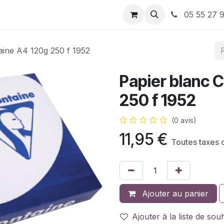
ervices
À propos de nous
Nos Bons plans
05 55 27 9
taine A4 120g 250 f 1952
Papier blanc C
250 f 1952
(0 avis)
11,95
€
Toutes taxes 
Ajouter au panier
Ajouter à la liste de sou