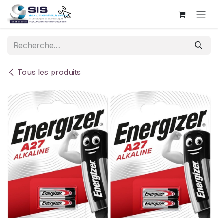
Se rendre au contenu
Tous les produits