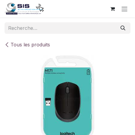
Se rendre au contenu
Tous les produits