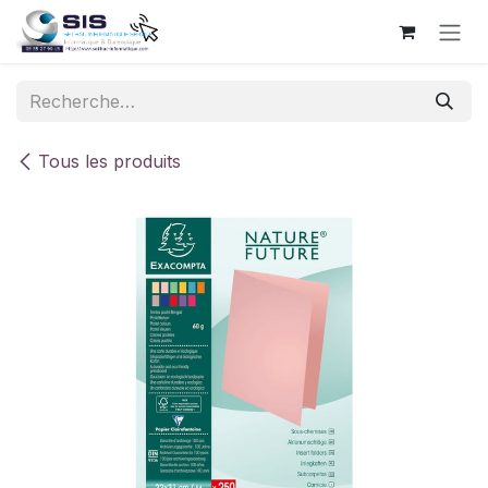
Se rendre au contenu
Tous les produits