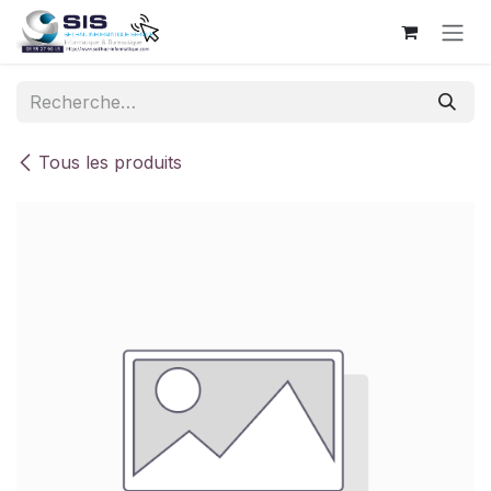
Se rendre au contenu
Tous les produits