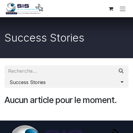
Se rendre au contenu
Success Stories
Success Stories
Aucun article pour le moment.