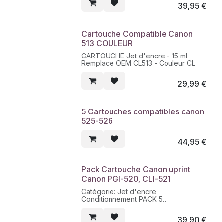
39,95
€
Cartouche Compatible Canon
513 COULEUR
CARTOUCHE Jet d'encre - 15 ml
Remplace OEM CL513 - Couleur CL
29,99
€
5 Cartouches compatibles canon
525-526
44,95
€
Pack Cartouche Canon uprint
Canon PGI-520, CLI-521
Catégorie: Jet d'encre
Conditionnement PACK 5
CARTOUCHES
Contenance PGI520BK:20 ML -
39,90
€
CLI521BK/C/M/Y:4x10 ML