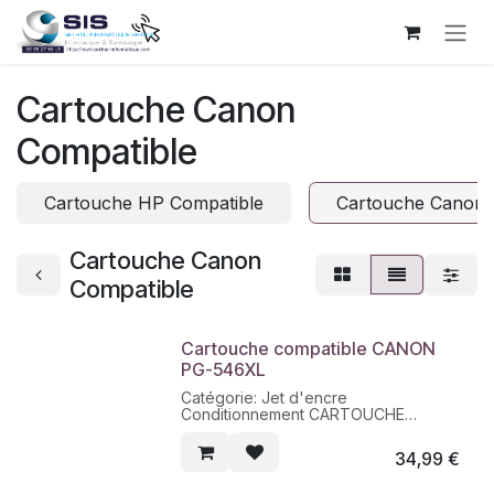
Se rendre au contenu
Cartouche Canon
Compatible
Cartouche HP Compatible
Cartouche Canon 
Cartouche Canon
Compatible
Cartouche compatible CANON
PG-546XL
Catégorie: Jet d'encre
Conditionnement CARTOUCHE
Contenance 15 ML
Nature produit REMANUFACTURÉ
34,99
€
Nombre de pages 360
Couleur CL