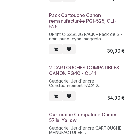
Nature produit REMANUFACTURÉ
Nombre de pages PGI520BK:324 -
CLI521BK:3425 - C/M/Y:3x450
Pack Cartouche Canon
Couleur 2BK+C+M+Y
remanufacturée PGI-525, CLI-
Marques produit UPRINT
526
UPrint C-525/526 PACK - Pack de 5 -
noir, jaune, cyan, magenta -
remanufacturé - cartouche d'encre
(alternative pour : Canon PGI-525,
39,90
€
Canon CLI-526) - pour Canon PIXMA
iP4950, iX6550, MG5350, MG6250,
MG8150, MG8250, MX715, MX885,
MX892, MX895
2 CARTOUCHES COMPATIBLES
CANON PG40 - CL41
Catégorie: Jet d'encre
Conditionnement PACK 2
CARTOUCHES
Contenance BK:25 ML - CL:18 ML
54,90
€
Nature produit REMANUFACTURÉ
Nombre de pages BK:750 - CL:500
Remplace OEM PG40/CL41
Couleur BK+CL
Cartouche Compatible Canon
Marques produit UPRINT
571xl Yellow
Catégorie: Jet d'encre CARTOUCHE
MANUFACTURÉE