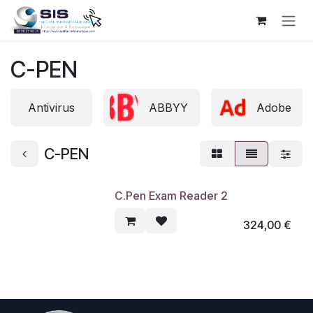
Se rendre au contenu
C-PEN
Antivirus
ABBYY
Adobe
C-PEN
C.Pen Exam Reader 2
324,00
€