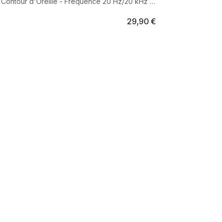
 - Contour d'Oreille - Fréquence 20 Hz/20 kHz -
29,90
€