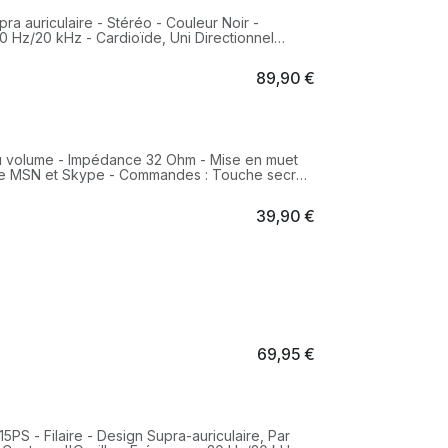
ra auriculaire - Stéréo - Couleur Noir -
0 Hz/20 kHz - Cardioïde, Uni Directionnel
89,90
€
nce des couleurs et du confort. Doté d'un
n que vous puissiez choisir l'ajustement le
s à l'emploi vous permettent de vous
eu. Choisissez la couleur correspondant à
u volume - Impédance 32 Ohm - Mise en muet
le MSN et Skype - Commandes : Touche secret,
phone Stéréo 3,5 mm), Microphone (mini-
ircum-aural - Technologie de connectivité :
39,90
€
me par fil : Oui - Sensibilité : 105 dB -
- 20000 Hz
69,95
€
PS - Filaire - Design Supra-auriculaire, Par