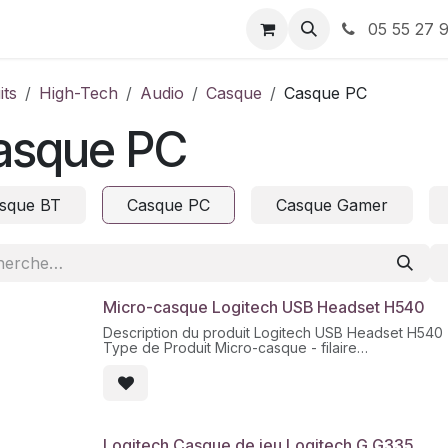
ervices
À propos de nous
Nos Bons plans
05 55 27 9
its
High-Tech
Audio
Casque
Casque PC
asque PC
sque BT
Casque PC
Casque Gamer
Micro-casque Logitech USB Headset H540
Description du produit Logitech USB Headset H540
Type de Produit Micro-casque - filaire
Utilisation recommandée Ordinateur
Facteur de forme du casque Sur-oreille
Technologie de connectivité Filaire
Mode de sortie audio Stéreo
Spécifications audio Réponse en fréquence 20 - 2
Type de microphone Perche télescopique
Logitech Casque de jeu Logitech G G335