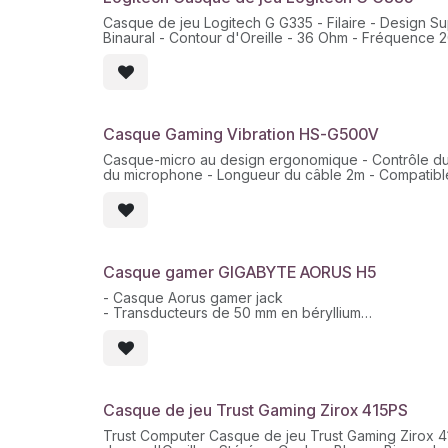
Mode de fonctionnement du microphone Mono
Commandes Volume
Casque de jeu Logitech G G335 - Filaire - Design Sup
Garantie du fabricant Garantie de 2 ans
Binaural - Contour d'Oreille - 36 Ohm - Fréquence 2
Microphone - Mini phone (3.5mm)
Léger et cool. Le casque G335 est le fruit de l'allia
bandeau de suspension avec une sangle réglable afi
plus confortable. Les commandes intégrées et prête
connecter et de vous immerger rapidement dans le j
Casque Gaming Vibration HS-G500V
votre style unique.
Casque-micro au design ergonomique - Contrôle d
du microphone - Longueur du câble 2m - Compatib
volume - Type de connecteur : Casque (fiche mini-
téléphone 3,5 mm) - Facteur de forme du casque : C
Filaire - Mode de sortie audio : Stéreo - Contrôle volu
Impédance : 32 Ohm - Réponse en fréquence : 20 
Casque gamer GIGABYTE AORUS H5
- Casque Aorus gamer jack
- Transducteurs de 50 mm en béryllium
- Micro détachable et pliable / commande audio
50MM - RGB FUSION - USB/JACK 3.5MM
Casque de jeu Trust Gaming Zirox 415PS
Trust Computer Casque de jeu Trust Gaming Zirox 415