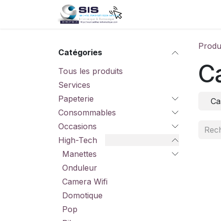
Se rendre au contenu
Accueil
Boutique
S
Produ
Catégories
C
Tous les produits
Services
Papeterie
Ca
Consommables
Occasions
High-Tech
Manettes
Onduleur
Camera Wifi
Domotique
Pop