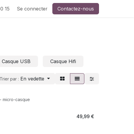
0 15
Se connecter
Contactez-nous
Casque USB
Casque Hifi
En vedette
Trier par :
 - micro-casque
49,99
€
0000 Hz