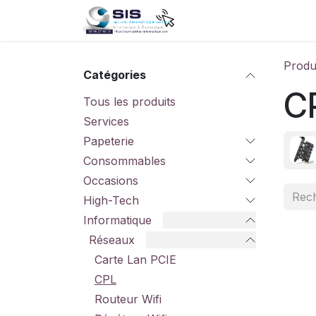
Se rendre au contenu
Accueil
Boutique
S
Produ
Catégories
C
Tous les produits
Services
Papeterie
Consommables
Occasions
High-Tech
Informatique
Réseaux
Carte Lan PCIE
CPL
Routeur Wifi