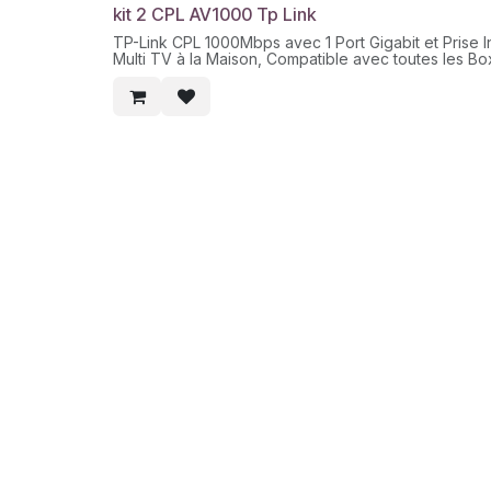
s/n :
kit 2 CPL AV1000 Tp Link
p/n :
TP-Link CPL 1000Mbps avec 1 Port Gigabit et Prise I
Multi TV à la Maison, Compatible avec toutes les Bo
sn :