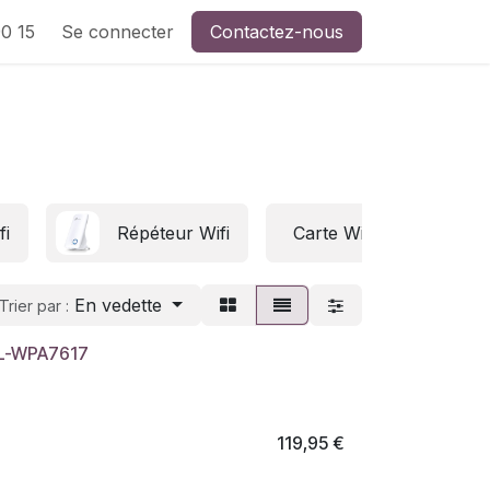
0 15
Se connecter
Contactez-nous
fi
Répéteur Wifi
Carte Wifi 6
Sw
En vedette
Trier par :
 TL-WPA7617
Plug AV & AV2
119,95
€
ion WiFi à une touche