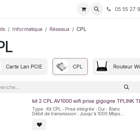
ervices
À propos de nous
Nos Bons plans
05 55 27 9
its
Informatique
Réseaux
CPL
PL
Carte Lan PCIE
CPL
Routeur Wi
kit 2 CPL AV1000 wifi prise gigogne TPLINK
Type : Kit CPL - Prise intégrée : Oui - Blanc
Débit de transmission : Jusqu'à 1000 Mbps
Portée : Jusqu'à 300 m via le circuit électrique
Compatibilité : Compatible avec tous les CPL Home
Divers : Kit CPL AV1000 WiFi Gigabit AC, Configurat
Accessoires inclus : 2 câbles Ethernet
Certification : CE, RoHS