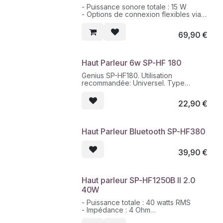
- Puissance sonore totale : 15 W
- Options de connexion flexibles via
une prise jack 3,5 mm
- Contrôle séparé du volume
69,90
€
Haut Parleur 6w SP-HF 180
Genius SP-HF180. Utilisation
recommandée: Universel. Type
d'écouteurs: 2-voies, Canaux de
sortie audio: 2.0 canaux, Nombre de
22,90
€
lecteurs: 2. Technologie de
connectivité: Avec fil. Puissance
évaluée de RMS: 6 W, Impédance: 4
Ohm. Couleur du produit: Noir, Bois
Haut Parleur Bluetooth SP-HF380
39,90
€
Haut parleur SP-HF1250B II 2.0
40W
- Puissance totale : 40 watts RMS
- Impédance : 4 Ohm
- Prise casque/ prise auxiliaire : Non /