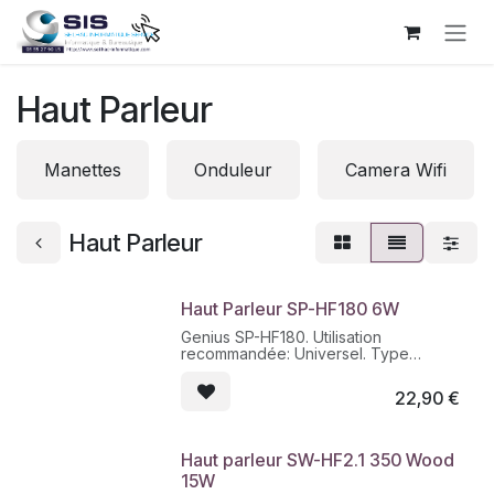
Se rendre au contenu
Haut Parleur
Manettes
Onduleur
Camera Wifi
Haut Parleur
Haut Parleur SP-HF180 6W
Genius SP-HF180. Utilisation
recommandée: Universel. Type
d'écouteurs: 2-voies, Canaux de
sortie audio: 2.0 canaux, Nombre de
22,90
€
lecteurs: 2. Technologie de
connectivité: Avec fil. Puissance
évaluée de RMS: 6 W, Impédance: 4
Ohm. Couleur du produit: Noir, Bois
Haut parleur SW-HF2.1 350 Wood
15W