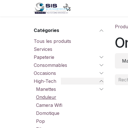
Se rendre au contenu
Accueil
Boutique
S
Produ
Catégories
O
Tous les produits
Services
Papeterie
Ma
Consommables
Occasions
High-Tech
Manettes
Onduleur
Camera Wifi
Domotique
Pop