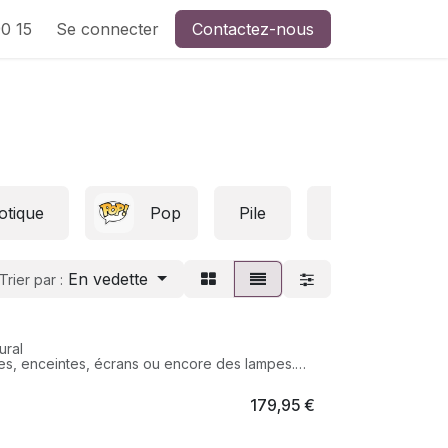
0 15
Se connecter
Contactez-nous
tique
Pop
Pile
Connectique
En vedette
Trier par :
ural
ntes, enceintes, écrans ou encore des lampes.
limentation
179,95
€
ircuit et protection thermique