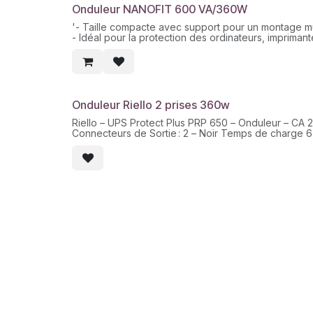
- Ecran LCD
Onduleur NANOFIT 600 VA/360W
'- Taille compacte avec support pour un montage m
- Idéal pour la protection des ordinateurs, imprima
- Redémarrage automatique au rétablissement de l'a
- Onde sinusoïdale simulée
- Fonction de démarrage à froid
- Protection complète: décharge, surcharge, court-c
Onduleur Riello 2 prises 360w
Riello – UPS Protect Plus PRP 650 – Onduleur – CA 
Connecteurs de Sortie : 2 – Noir Temps de charge 6