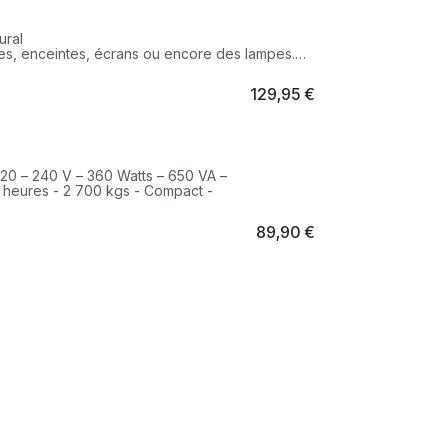
ural
ntes, enceintes, écrans ou encore des lampes.
limentation
129,95
€
ircuit et protection thermique
220 – 240 V – 360 Watts – 650 VA –
 heures - 2 700 kgs - Compact -
89,90
€