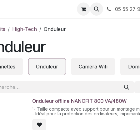
ervices
À propos de nous
Nos Bons plans
05 55 27 9
its
High-Tech
Onduleur
nduleur
nettes
Onduleur
Camera Wifi
Domo
Onduleur offline NANOFIT 800 VA/480W
'- Taille compacte avec support pour un montage m
- Idéal pour la protection des ordinateurs, imprima
- Redémarrage automatique au rétablissement de l'a
- Onde sinusoïdale simulée
- Fonction de démarrage à froid
- Protection complète: décharge, surcharge, court-c
- Port RJ45