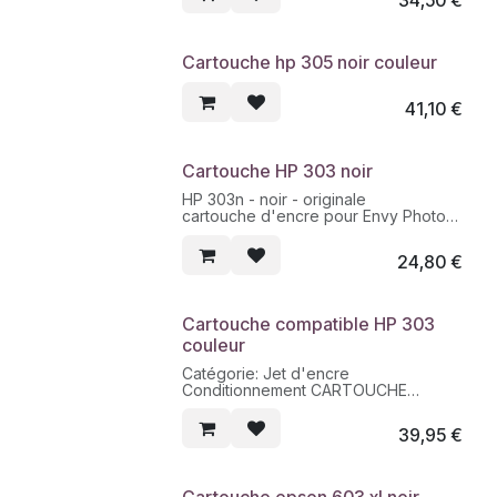
34,50
€
Cartouche hp 305 noir couleur
41,10
€
Cartouche HP 303 noir
HP 303n - noir - originale
cartouche d'encre pour Envy Photo
62XX, Photo 71XX, Photo 78XX;
Tango
24,80
€
Cartouche compatible HP 303
couleur
Catégorie: Jet d'encre
Conditionnement CARTOUCHE
Contenance 18 ML
Nombre de pages 450
39,95
€