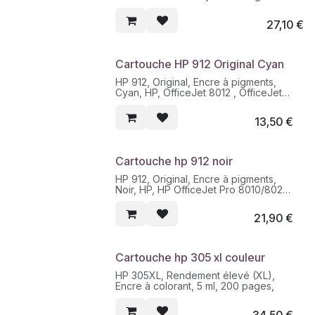
pour stylos etc.
cartouche d'encre
• dimensions: (L)406 x (P)238 x
Type de Produit : Cartouche d'encre
27,10
€
(H)110 - 150 mm
Technologie d'impression : Jet d'encre
Couleur d'impression : yellow
(pigmenté)
Capacité : 9.9 ml
Cartouche HP 912 Original Cyan
Rendement de la cartouche : À
rendement élevé
HP 912, Original, Encre à pigments,
Rendement : Jusqu'à 825 pages ISO/IEC
Cyan, HP, OfficeJet 8012 , OfficeJet
24711
8014 , OfficeJet 8015 , OfficeJet Pro
Compatible avec : Officejet
8022 , OfficeJet Pro 8024 -
13,50
€
8010,8012,8013,8014,8015,8017;Officejet
Rendement par page d'encre de
Pro 8020,8022,8023,8024,8025,8035
couleur:315 pages
Cartouche hp 912 noir
HP 912, Original, Encre à pigments,
Noir, HP, HP OfficeJet Pro 8010/8020
series, 300 pages
21,90
€
Cartouche hp 305 xl couleur
HP 305XL, Rendement élevé (XL),
Encre à colorant, 5 ml, 200 pages,