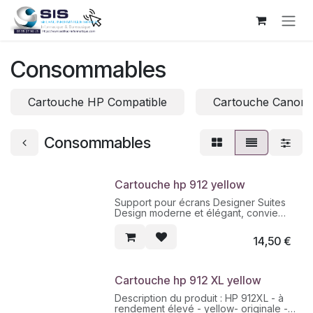
Se rendre au contenu
Consommables
Cartouche HP Compatible
Cartouche Canon 
Consommables
Cartouche hp 912 yellow
Support pour écrans Designer Suites
Design moderne et élégant, convient
pour écrans larges !
• l'élévation de l'écran permet de
14,50
€
réduire les tensions dans la nuque
• trois niveaux de hauteur réglables
jusqu'à 4 cm, pour un réglage
personnalisé optimal
Cartouche hp 912 XL yellow
• 3 hauteurs réglables: 110 mm / 130
mm / 150 mm
Description du produit : HP 912XL - à
• compartiment de rangement intégré
rendement élevé - yellow- originale -