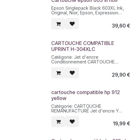
Cartouche epson 603 xl noir
Epson Singlepack Black 603XL Ink,
Original, Noir, Epson, Expression
Home XP-2100, XP-2105, XP-3100,
XP-3105, XP-4100, XP-4105,
39,60
€
WorkForce WF-2850DWF,..., 1
pièce(s), Rendement élevé (XL)
500 pages
CARTOUCHE COMPATIBLE
UPRINT H-304XLC
Catégorie: Jet d'encre
Conditionnement CARTOUCHE
Contenance 18 ML
Nature produit REMANUFACTURÉ
29,90
€
Nombre de pages 400
Remplace OEM N°304XL - N9K07AE
Couleur CL
Marques produit UPRINT
cartouche compatible hp 912
Code Boite H-304XLC
yellow
Catégorie: CARTOUCHE
REMANUFACTURÉ Jet d'encre Y
Contenance 10.5 ML - Nombre de
pages 825
19,99
€