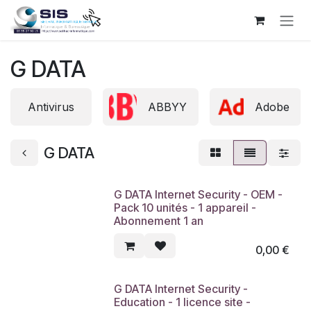
Se rendre au contenu
G DATA
Antivirus
ABBYY
Adobe
G DATA
G DATA Internet Security - OEM -
Pack 10 unités - 1 appareil -
Abonnement 1 an
0,00
€
G DATA Internet Security -
Education - 1 licence site -